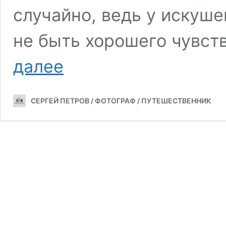
случайно, ведь у искуш
не быть хорошего чувст
10
далее
интересных
фактов
о
СЕРГЕЙ ПЕТРОВ / ФОТОГРАФ / ПУТЕШЕСТВЕННИК
Выборге