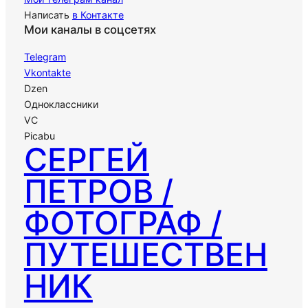
Написать
в Контакте
Мои каналы в соцсетях
Telegram
Vkontakte
Dzen
Одноклассники
VC
Picabu
СЕРГЕЙ
ПЕТРОВ /
ФОТОГРАФ /
ПУТЕШЕСТВЕН
НИК