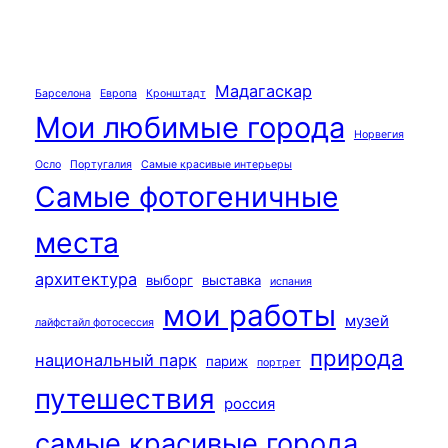
Мадагаскар
Барселона
Европа
Кронштадт
Мои любимые города
Норвегия
Осло
Португалия
Самые красивые интерьеры
Самые фотогеничные
места
архитектура
выборг
выставка
испания
мои работы
музей
лайфстайл фотосессия
природа
национальный парк
париж
портрет
путешествия
россия
самые красивые города